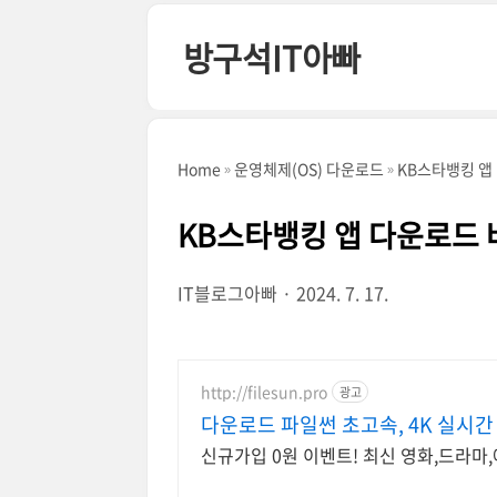
본문 바로가기
방구석IT아빠
Home
운영체제(OS) 다운로드
KB스타뱅킹 앱
KB스타뱅킹 앱 다운로드
IT블로그아빠
2024. 7. 17.
http://filesun.pro
광고
다운로드 파일썬 초고속, 4K 실시간
신규가입 0원 이벤트! 최신 영화,드라마,